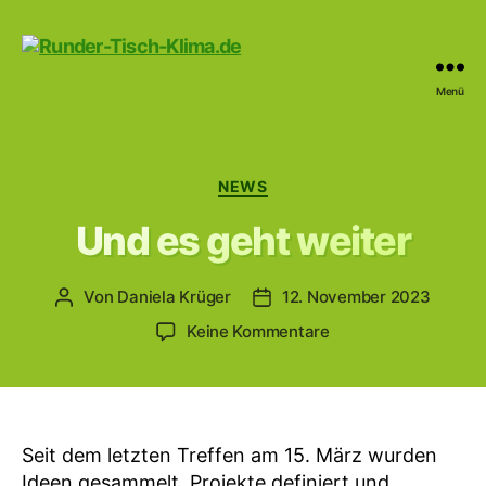
Menü
Runder-
Tisch-
Klima.de
Kategorien
NEWS
Und es geht weiter
Von
Daniela Krüger
12. November 2023
Beitragsautor
Beitragsdatum
zu
Keine Kommentare
Und
es
geht
weiter
Seit dem letzten Treffen am 15. März wurden
Ideen gesammelt, Projekte definiert und